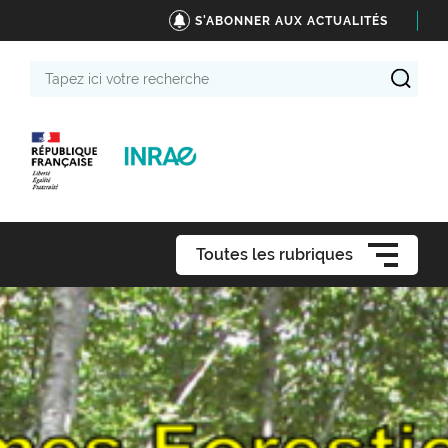
S'ABONNER AUX ACTUALITÉS
Tapez
ici
votre
recherche
Toutes les rubriques