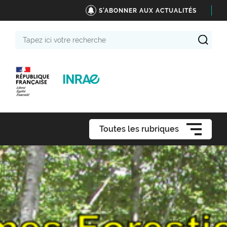
S'ABONNER AUX ACTUALITÉS
Tapez
ici
votre
recherche
Toutes les rubriques